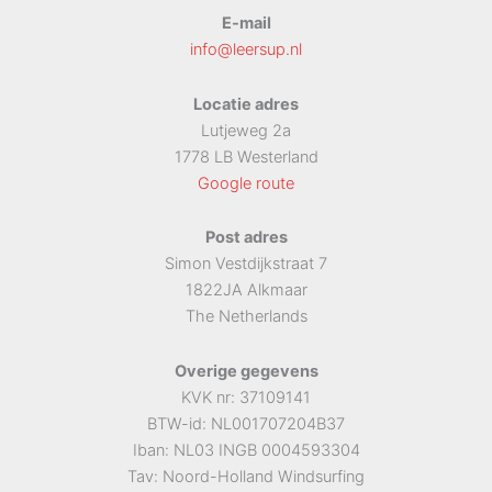
E-mail
info@leersup.nl
Locatie adres
Lutjeweg 2a
1778 LB Westerland
Google route
Post adres
Simon Vestdijkstraat 7
1822JA Alkmaar
The Netherlands
Overige gegevens
KVK nr: 37109141
BTW-id: NL001707204B37
Iban: NL03 INGB 0004593304
Tav: Noord-Holland Windsurfing