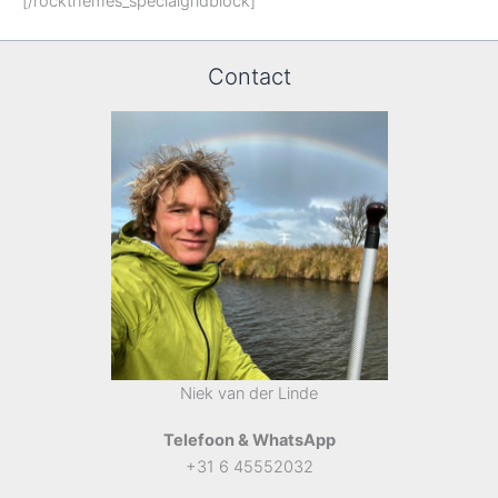
[/rockthemes_specialgridblock]
Contact
Niek van der Linde
Telefoon & WhatsApp
+31 6 45552032