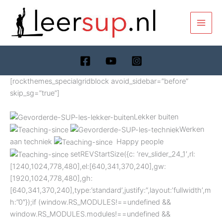
Ga
naar
de
inhoud
[rockthemes_specialgridblock avoid_sidebar=”before”
skip_sg=”true”]
Lekker buiten
Werken
aan techniek
Happy people
setREVStartSize({c: ‘rev_slider_24_1′,rl:
[1240,1024,778,480],el:[640,341,370,240],gw:
[1920,1024,778,480],gh:
[640,341,370,240],type:’standard’,justify:”,layout:’fullwidth’,m
h:”0″});if (window.RS_MODULES!==undefined &&
window.RS_MODULES.modules!==undefined &&