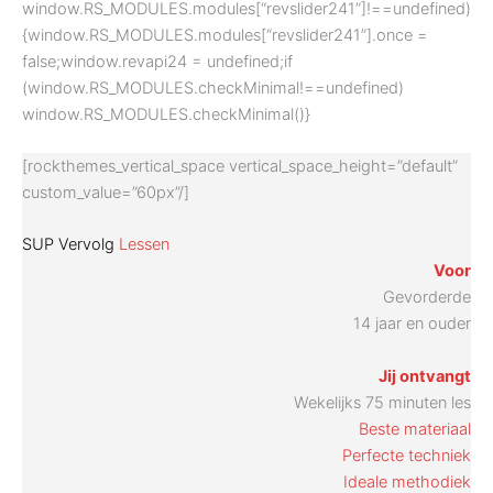
window.RS_MODULES.modules[“revslider241”]!==undefined)
{window.RS_MODULES.modules[“revslider241”].once =
false;window.revapi24 = undefined;if
(window.RS_MODULES.checkMinimal!==undefined)
window.RS_MODULES.checkMinimal()}
[rockthemes_vertical_space vertical_space_height=”default”
custom_value=”60px”/]
SUP Vervolg
Lessen
Voor
Gevorderde
14 jaar en ouder
Jij ontvangt
Wekelijks 75 minuten les
Beste materiaal
Perfecte techniek
Ideale methodiek