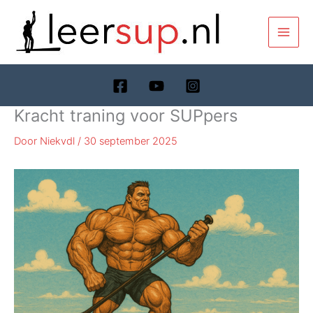
Ga
naar
de
inhoud
Kracht traning voor SUPpers
Door
Niekvdl
/
30 september 2025