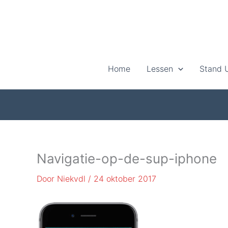
Ga
naar
de
inhoud
Home
Lessen
Stand 
Navigatie-op-de-sup-iphone
Door
Niekvdl
/
24 oktober 2017