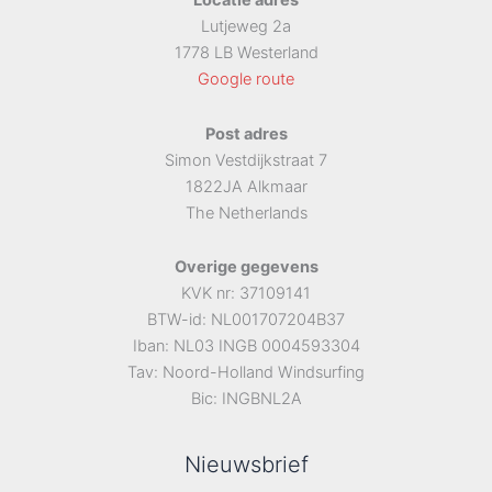
Locatie adres
Lutjeweg 2a
1778 LB Westerland
Google route
Post adres
Simon Vestdijkstraat 7
1822JA Alkmaar
The Netherlands
Overige gegevens
KVK nr: 37109141
BTW-id: NL001707204B37
Iban: NL03 INGB 0004593304
Tav: Noord-Holland Windsurfing
Bic: INGBNL2A
Nieuwsbrief