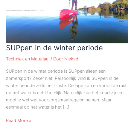
SUPpen in de winter periode
Techniek en Materiaal
/ Door
Niekvdl
SUPpen in de winter periode Is SUPpen alleen een
zomersport? Zeker niet! Persoonlijk vind ik SUPpen in de
winter periode zelfs het fijnste. De lage zon en vooral de rust
op het water is echt heerlijk. Natuurlijk kan het koud zijn en
moet je wel wat voorzorgsmaatregelen nemen. Maar
eenmaal op het water is het […]
SUPpen
Read More »
in