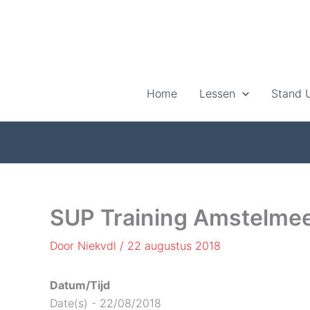
Ga
naar
de
inhoud
Home
Lessen
Stand 
SUP Training Amstelme
Door
Niekvdl
/
22 augustus 2018
Datum/Tijd
Date(s) - 22/08/2018