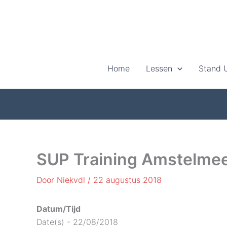
Ga
naar
de
inhoud
Home
Lessen
Stand 
SUP Training Amstelme
Door
Niekvdl
/
22 augustus 2018
Datum/Tijd
Date(s) - 22/08/2018