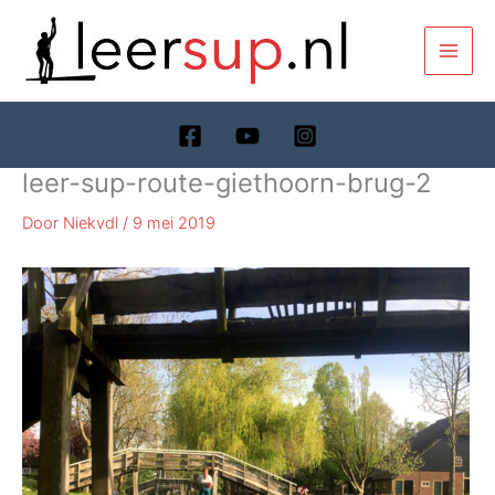
Ga
naar
de
inhoud
leer-sup-route-giethoorn-brug-2
Door
Niekvdl
/
9 mei 2019