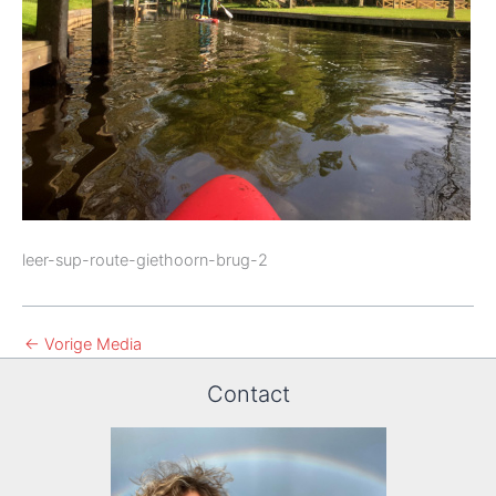
leer-sup-route-giethoorn-brug-2
←
Vorige Media
Contact