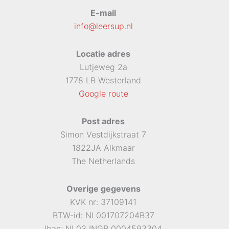
E-mail
info@leersup.nl
Locatie adres
Lutjeweg 2a
1778 LB Westerland
Google route
Post adres
Simon Vestdijkstraat 7
1822JA Alkmaar
The Netherlands
Overige gegevens
KVK nr: 37109141
BTW-id: NL001707204B37
Iban: NL03 INGB 0004593304