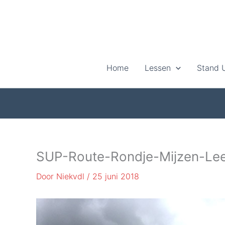
Ga
naar
de
inhoud
Home
Lessen
Stand 
SUP-Route-Rondje-Mijzen-Le
Door
Niekvdl
/
25 juni 2018