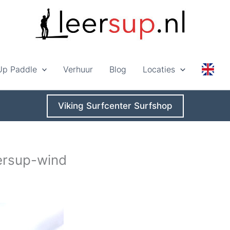
Up Paddle
Verhuur
Blog
Locaties
Viking Surfcenter Surfshop
ersup-wind