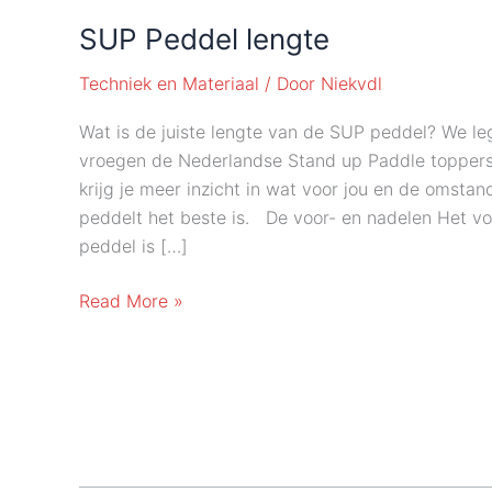
SUP Peddel lengte
Techniek en Materiaal
/ Door
Niekvdl
Wat is de juiste lengte van de SUP peddel? We leg
vroegen de Nederlandse Stand up Paddle toppers
krijg je meer inzicht in wat voor jou en de omstan
peddelt het beste is. De voor- en nadelen Het v
peddel is […]
SUP
Read More »
Peddel
lengte