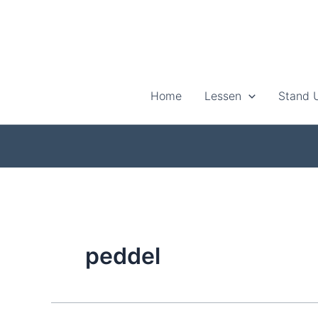
Ga
naar
de
inhoud
Home
Lessen
Stand 
peddel