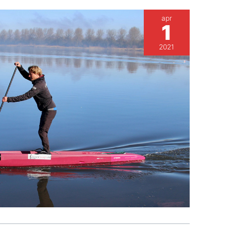
apr
1
2021