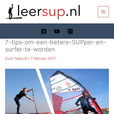
Ga
naar
de
inhoud
7-tips-om-een-betere-SUPper-en-
surfer-te-worden
Door
Niekvdl
/
7 februari 2017