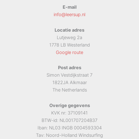
E-mail
info@leersup.nl
Locatie adres
Lutjeweg 2a
1778 LB Westerland
Google route
Post adres
Simon Vestdijkstraat 7
1822JA Alkmaar
The Netherlands
Overige gegevens
KVK nr: 37109141
BTW-id: NL001707204B37
Iban: NL03 INGB 0004593304
Tav: Noord-Holland Windsurfing