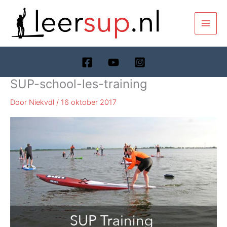
Ga
naar
de
inhoud
SUP-school-les-training
Door
Niekvdl
/
16 oktober 2017