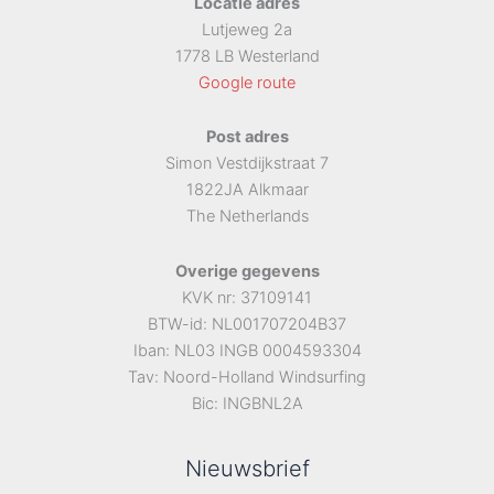
Locatie adres
Lutjeweg 2a
1778 LB Westerland
Google route
Post adres
Simon Vestdijkstraat 7
1822JA Alkmaar
The Netherlands
Overige gegevens
KVK nr: 37109141
BTW-id: NL001707204B37
Iban: NL03 INGB 0004593304
Tav: Noord-Holland Windsurfing
Bic: INGBNL2A
Nieuwsbrief