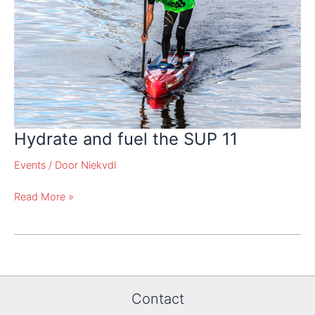
Hydrate and fuel the SUP 11
Events
/ Door
Niekvdl
Hydrate
Read More »
and
fuel
the
SUP
11
Contact