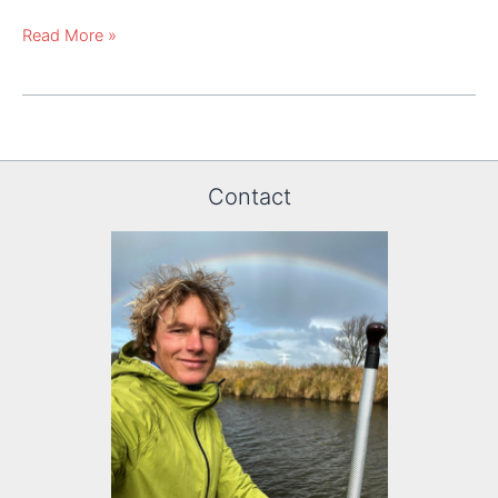
SUP
Read More »
Waarde
Cheque
Contact