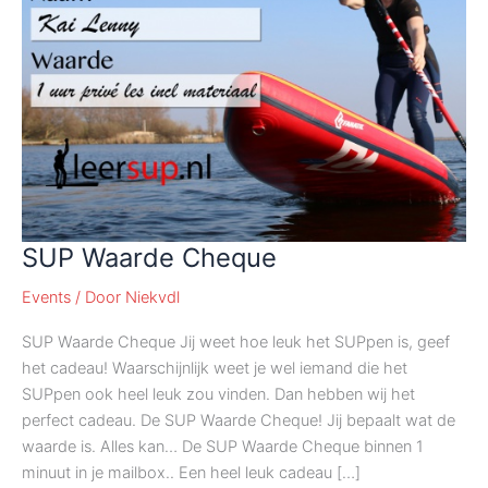
SUP Waarde Cheque
Events
/ Door
Niekvdl
SUP Waarde Cheque Jij weet hoe leuk het SUPpen is, geef
het cadeau! Waarschijnlijk weet je wel iemand die het
SUPpen ook heel leuk zou vinden. Dan hebben wij het
perfect cadeau. De SUP Waarde Cheque! Jij bepaalt wat de
waarde is. Alles kan… De SUP Waarde Cheque binnen 1
minuut in je mailbox.. Een heel leuk cadeau […]