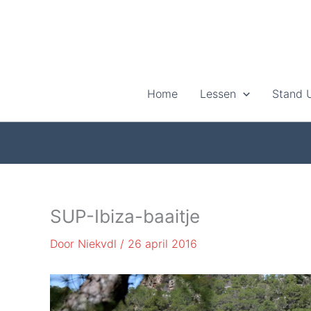
Ga
naar
de
inhoud
Home
Lessen
Stand 
SUP-Ibiza-baaitje
Door
Niekvdl
/
26 april 2016