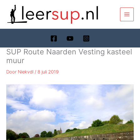
Ga
naar
de
inhoud
SUP Route Naarden Vesting kasteel
muur
Door
Niekvdl
/
8 juli 2019