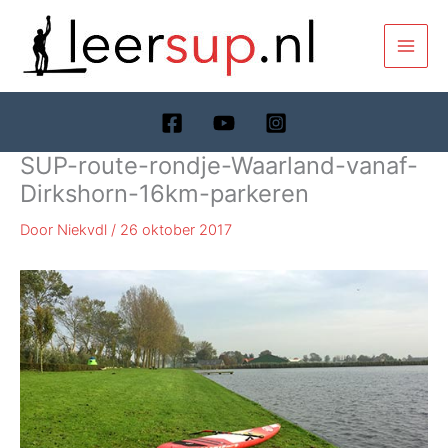
Ga
naar
de
inhoud
SUP-route-rondje-Waarland-vanaf-
Dirkshorn-16km-parkeren
Door
Niekvdl
/
26 oktober 2017