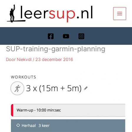
Ga
naar
de
inhoud
SUP-training-garmin-planning
Door
Niekvdl
/
23 december 2016