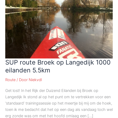
SUP route Broek op Langedijk 1000
eilanden 5.5km
Route
/ Door
Niekvdl
Get lost! In het Rijk der Duizend Eilanden bij Broek op
Langedijk Ik stond al op het punt om te vertrekken voor een
‘standaard’ trainingssessie op het meertje bij mij om de hoek,
toen ik me bedacht dat het op een dag als vandaag toch wel
erg zonde was om met het hoofd omlaag een […]