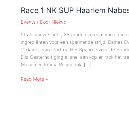
Race 1 NK SUP Haarlem Nabe
Events
/ Door
Niekvdl
Strak blauwe lucht, 25 graden en een mooie rond
ingrediënten voor een spannende strijd. Dames Ev
11 dames van start op Het Spaarne voor de Haarl
Ella Oesterholt ging al snel aan kop en trok het tr
Malsen en Emma Reijmerink. […]
Race
Read More »
1
NK
SUP
Haarlem
Nabeschouwing