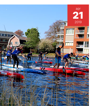
apr
21
2019