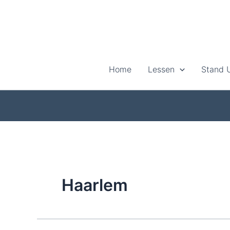
Ga
naar
de
inhoud
Home
Lessen
Stand 
Haarlem