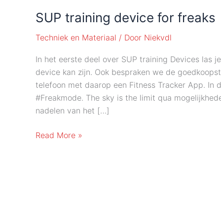
SUP training device for freaks
Techniek en Materiaal
/ Door
Niekvdl
In het eerste deel over SUP training Devices las j
device kan zijn. Ook bespraken we de goedkoopste 
telefoon met daarop een Fitness Tracker App. In d
#Freakmode. The sky is the limit qua mogelijkhed
nadelen van het […]
SUP
Read More »
training
device
for
freaks