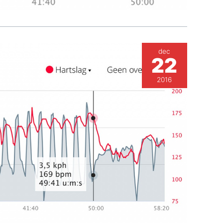
dec
22
2016