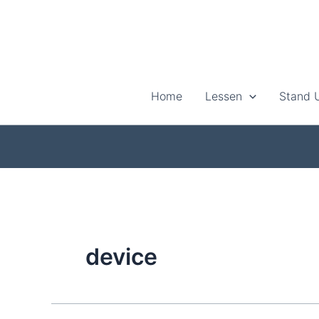
Ga
naar
de
inhoud
Home
Lessen
Stand 
device